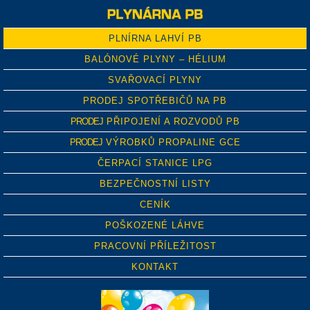
PLNÍRNA LAHVÍ PB
BALÓNOVÉ PLYNY – HÉLIUM
SVAŘOVACÍ PLYNY
PRODEJ SPOTŘEBIČŮ NA PB
PRODEJ
PŘIPOJENÍ A ROZVODŮ PB
PRODEJ
VÝROBKŮ PROPALINE GCE
ČERPACÍ STANICE LPG
BEZPEČNOSTNÍ LISTY
CENÍK
POŠKOZENÉ LÁHVE
PRACOVNÍ PŘÍLEŽITOST
KONTAKT