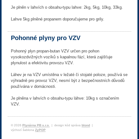
Je plněn v lahvích o obsahu-typu lahve: 2kg, 5kg, 10kg, 33kg.
Lahve 5kg plněné propanem doporučujeme pro grily.
Pohonné plyny pro VZV
Pohonný plyn propan-butan VZV určen pro pohon
vysokozdvižných vozíků s kapalnou fází, která zajišťuje
plynulost a efektivitu provozu VZV.
Láhev je na VZV umístěna v ležaté či stojaté poloze, používá se
výhradně pro provoz VZV, nesmí být z bezpečnostních důvodů
používána v domácnosti.
Je plněna v lahvích o obsahu-typu láhve: 10kg s označením
VZV.
© 2026
Plynárna PB s.r.o.
| design kód správa
blond
|
výchozí šablona
ZyPOP