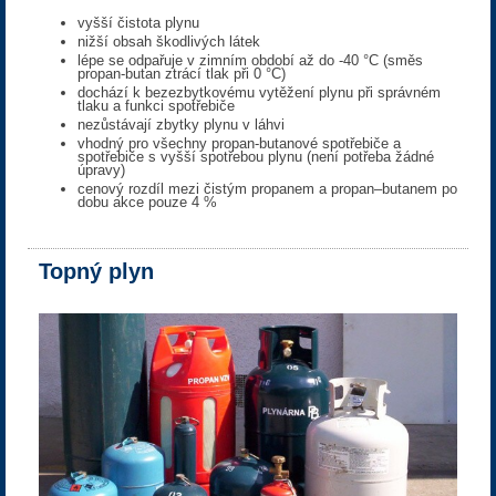
vyšší čistota plynu
nižší obsah škodlivých látek
lépe se odpařuje v zimním období až do -40 °C (směs
propan-butan ztrácí tlak při 0 °C)
dochází k bezezbytkovému vytěžení plynu při správném
tlaku a funkci spotřebiče
nezůstávají zbytky plynu v láhvi
vhodný pro všechny propan-butanové spotřebiče a
spotřebiče s vyšší spotřebou plynu (není potřeba žádné
úpravy)
cenový rozdíl mezi čistým propanem a propan–butanem po
dobu akce pouze 4 %
Topný plyn