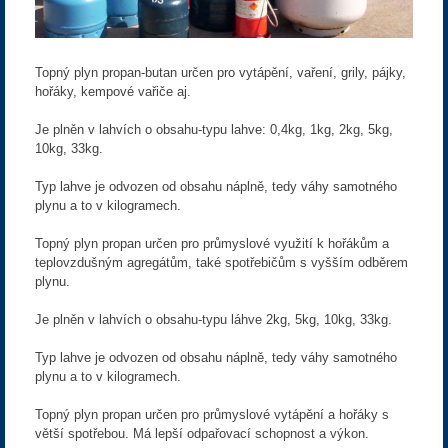
Topný plyn propan-butan určen pro vytápění, vaření, grily, pájky,
hořáky, kempové vařiče aj.
Je plněn v lahvích o obsahu-typu lahve: 0,4kg, 1kg, 2kg, 5kg,
10kg, 33kg.
Typ lahve je odvozen od obsahu náplně, tedy váhy samotného
plynu a to v kilogramech.
Topný plyn propan určen pro průmyslové využití k hořákům a
teplovzdušným agregátům, také spotřebičům s vyšším odběrem
plynu.
Je plněn v lahvích o obsahu-typu láhve 2kg, 5kg, 10kg, 33kg.
Typ lahve je odvozen od obsahu náplně, tedy váhy samotného
plynu a to v kilogramech.
Topný plyn propan určen pro průmyslové vytápění a hořáky s
větší spotřebou. Má lepší odpařovací schopnost a výkon.