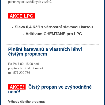
pohon vysokozdvižných vozíků.
AKCE LPG
- Sleva 0,4 Kč/l s věrnostní slevovou kartou
- Aditivum CHEMTANE pro LPG
Plnění karavanů a vlastních láhví
čistým propanem
Po-Pá 7.00 -15.00 hod.
po předchozí tel. domluvě
tel. 577 220 766
AKCE!
Čistý propan ve zvýhodněné
ceně!
Výhody čistého propanu: