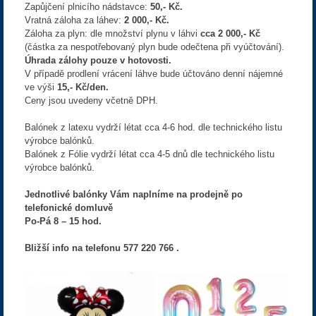
Zapůjčení plnicího nádstavce:
50,- Kč.
Vratná záloha za láhev:
2 000,- Kč.
Záloha za plyn: dle množství plynu v láhvi
cca 2 000,- Kč
(částka za nespotřebovaný plyn bude odečtena při vyúčtování).
Úhrada zálohy pouze v hotovosti.
V případě prodlení vrácení láhve bude účtováno denní nájemné
ve výši
15,- Kč/den.
Ceny jsou uvedeny včetně DPH.
Balónek z latexu vydrží létat cca 4-6 hod. dle technického listu
výrobce balónků.
Balónek z Fólie vydrží létat cca 4-5 dnů dle technického listu
výrobce balónků.
Jednotlivé balónky Vám naplníme na prodejně po
telefonické domluvě
Po-Pá 8 – 15 hod.
Bližší info na telefonu 577 220 766 .