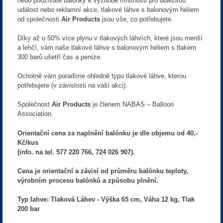
nebo používáte balónky k výzdobě místnosti pro důležitou
událost nebo reklamní akce, tlakové láhve s balonovým héliem
od společnosti
Air Products
jsou vše, co potřebujete.
Díky až o 50% více plynu v tlakových láhvích, které jsou menší
a lehčí, vám naše tlakové láhve s balonovým héliem s tlakem
300 barů ušetří čas a peníze.
Ochotně vám poradíme ohledně typu tlakové láhve, kterou
potřebujete (v závislosti na vaší akci).
Společnost
Air Products
je členem NABAS – Balloon
Association.
Orientační cena za naplnění balónku je dle objemu od 40,-
Kč/kus
(info. na tel. 577 220 766, 724 026 907).
Cena je orientační a závisí od průměru balónku teploty,
výrobním procesu balónků a způsobu plnění.
Typ lahve: Tlaková Láhev - Výška 65 cm, Váha 12 kg, Tlak
200 bar