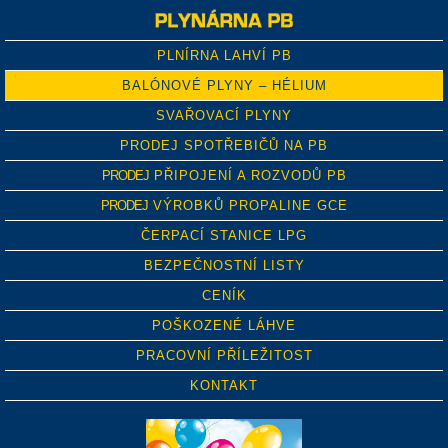
PLNÍRNA LAHVÍ PB
BALÓNOVÉ PLYNY – HÉLIUM
SVAŘOVACÍ PLYNY
PRODEJ SPOTŘEBIČŮ NA PB
PRODEJ
PŘIPOJENÍ A ROZVODŮ PB
PRODEJ
VÝROBKŮ PROPALINE GCE
ČERPACÍ STANICE LPG
BEZPEČNOSTNÍ LISTY
CENÍK
POŠKOZENÉ LÁHVE
PRACOVNÍ PŘÍLEŽITOST
KONTAKT